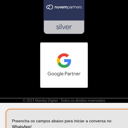
© 2023 Manáry Digital - Todos os direitos reservados
Preencha os campos abaixo para iniciar a conversa no
WhatsApp!