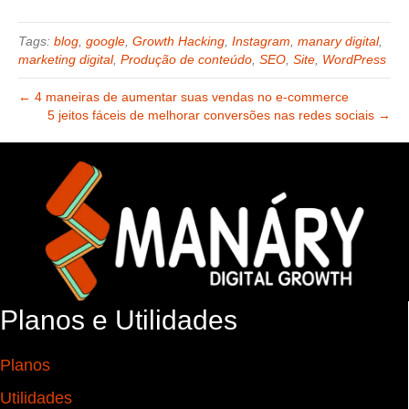
Tags:
blog
,
google
,
Growth Hacking
,
Instagram
,
manary digital
,
marketing digital
,
Produção de conteúdo
,
SEO
,
Site
,
WordPress
← 4 maneiras de aumentar suas vendas no e-commerce
5 jeitos fáceis de melhorar conversões nas redes sociais →
Planos e Utilidades
Planos
Utilidades